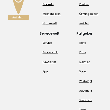
Produkte
Kontakt
Wochenaktion
Öffnungszeiten
Markenwelt
Anfahrt
Servicewelt
Ratgeber
Service
Hund
Kundenclub
Katze
Newsletter
Kleintier
App
Vogel
Wildvogel
Aquaristik
Terraristik
Teich