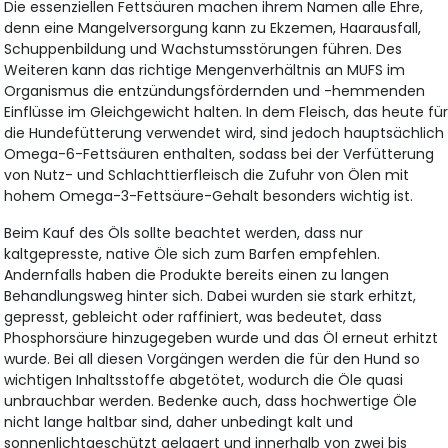
Die essenziellen Fettsäuren machen ihrem Namen alle Ehre,
denn eine Mangelversorgung kann zu Ekzemen, Haarausfall,
Schuppenbildung und Wachstumsstörungen führen. Des
Weiteren kann das richtige Mengenverhältnis an MUFS im
Organismus die entzündungsfördernden und -hemmenden
Einflüsse im Gleichgewicht halten. In dem Fleisch, das heute fü
die Hundefütterung verwendet wird, sind jedoch hauptsächlich
Omega-6-Fettsäuren enthalten, sodass bei der Verfütterung
von Nutz- und Schlachttierfleisch die Zufuhr von Ölen mit
hohem Omega-3-Fettsäure-Gehalt besonders wichtig ist.
Beim Kauf des Öls sollte beachtet werden, dass nur
kaltgepresste, native Öle sich zum Barfen empfehlen.
Andernfalls haben die Produkte bereits einen zu langen
Behandlungsweg hinter sich. Dabei wurden sie stark erhitzt,
gepresst, gebleicht oder raffiniert, was bedeutet, dass
Phosphorsäure hinzugegeben wurde und das Öl erneut erhitzt
wurde. Bei all diesen Vorgängen werden die für den Hund so
wichtigen Inhaltsstoffe abgetötet, wodurch die Öle quasi
unbrauchbar werden. Bedenke auch, dass hochwertige Öle
nicht lange haltbar sind, daher unbedingt kalt und
sonnenlichtgeschützt gelagert und innerhalb von zwei bis