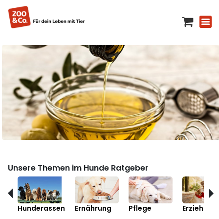
Unsere Themen im Hunde Ratgeber
Hunderassen
Ernährung
Pflege
Erziehung