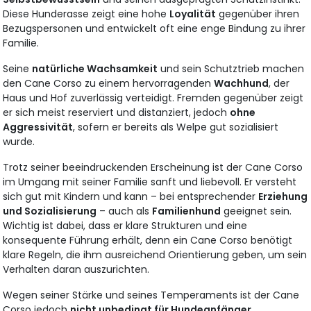
Diese Hunderasse zeigt eine hohe
Loyalität
gegenüber ihren
Bezugspersonen und entwickelt oft eine enge Bindung zu ihrer
Familie.
Seine
natürliche Wachsamkeit
und sein Schutztrieb machen
den Cane Corso zu einem hervorragenden
Wachhund
, der
Haus und Hof zuverlässig verteidigt. Fremden gegenüber zeigt
er sich meist reserviert und distanziert, jedoch
ohne
Aggressivität
, sofern er bereits als Welpe gut sozialisiert
wurde.
Trotz seiner beeindruckenden Erscheinung ist der Cane Corso
im Umgang mit seiner Familie sanft und liebevoll. Er versteht
sich gut mit Kindern und kann – bei entsprechender
Erziehung
und Sozialisierung
– auch als
Familienhund
geeignet sein.
Wichtig ist dabei, dass er klare Strukturen und eine
konsequente Führung erhält, denn ein Cane Corso benötigt
klare Regeln, die ihm ausreichend Orientierung geben, um sein
Verhalten daran auszurichten.
Wegen seiner Stärke und seines Temperaments ist der Cane
Corso jedoch
nicht unbedingt für Hundeanfänger