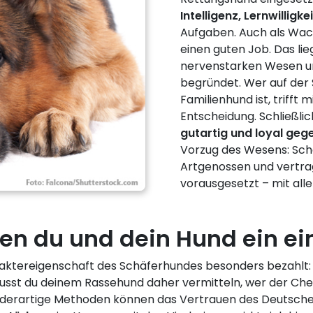
Intelligenz, Lernwillig
Aufgaben. Auch als Wa
einen guten Job. Das li
nervenstarken Wesen un
begründet. Wer auf der
Familienhund ist, trifft
Entscheidung. Schließlic
gutartig und loyal geg
Vorzug des Wesens: Schä
Artgenossen und vertrag
vorausgesetzt – mit alle
den du und dein Hund ein e
araktereigenschaft des Schäferhundes besonders bezahlt
usst du deinem Rassehund daher vermitteln, wer der Chef 
n derartige Methoden können das Vertrauen des Deutsche