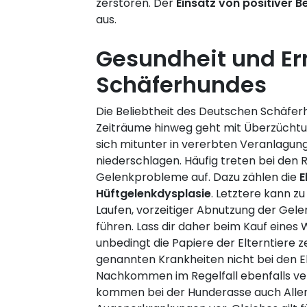
zerstören. Der
Einsatz von positiver 
aus.
Gesundheit und E
Schäferhundes
Die Beliebtheit des Deutschen Schäfer
Zeiträume hinweg geht mit Überzüchtu
sich mitunter in vererbten Veranlagun
niederschlagen. Häufig treten bei den
Gelenkprobleme auf. Dazu zählen die
E
Hüftgelenkdysplasie
. Letztere kann z
Laufen, vorzeitiger Abnutzung der Ge
führen. Lass dir daher beim Kauf eines
unbedingt die Papiere der Elterntiere z
genannten Krankheiten nicht bei den El
Nachkommen im Regelfall ebenfalls ver
kommen bei der Hunderasse auch Aller