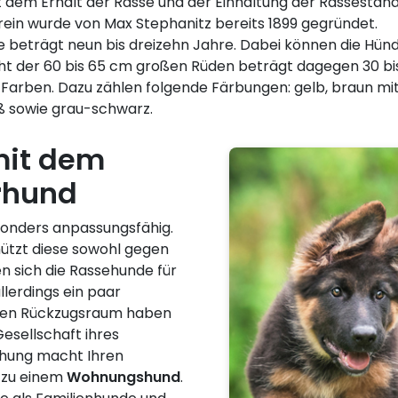
 dem Erhalt der Rasse und der Einhaltung der Rassestand
ein wurde von Max Stephanitz bereits 1899 gegründet.
beträgt neun bis dreizehn Jahre. Dabei können die Hünd
ht der 60 bis 65 cm großen Rüden beträgt dagegen 30 bis
Farben. Dazu zählen folgende Färbungen: gelb, braun mi
ß sowie grau-schwarz.
it dem
rhund
esonders anpassungsfähig.
ützt diese sowohl gegen
en sich die Rassehunde für
allerdings ein paar
inen Rückzugsraum haben
esellschaft ihres
iehung macht Ihren
 zu einem
Wohnungshund
.