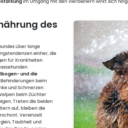
Bestärkung
im Umgang mit den Vierbeinern wirkt sich hing
rnährung des
hundes über lange
ngstendenzen einher, die
gen für Krankheiten
 Rassehunden
llbogen- und die
u Behinderungen beim
lenke und Schmerzen
 Welpen beim Züchter
eigen. Treten die beiden
tern auf, bleiben die
schont. Vereinzelt
gien, Taubheit und