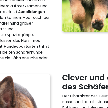
e als Familienhunde und
h einem aufmerksamen und
ihren Hund
Ausbildungen
len können. Aber auch bei
chäferhund großer
ktiv und
nte Spaziergänge,
assen das Herz ihres
it
Hundesportarten
triffst
erspielten Schäferhunde
wie die Fährtensuche oder
Clever und
des Schäfe
Der Charakter des Deut
Rassehund oft als Dienst
Rettungshund eingesetzt