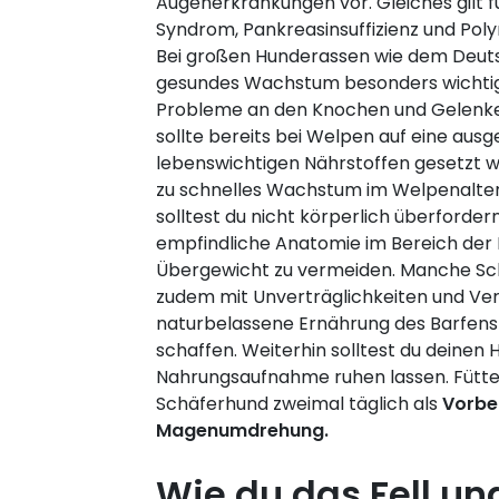
Augenerkrankungen vor. Gleiches gilt 
Syndrom, Pankreasinsuffizienz und Pol
Bei großen Hunderassen wie dem Deuts
gesundes Wachstum besonders wichtig
Probleme an den Knochen und Gelenke
sollte bereits bei Welpen auf eine au
lebenswichtigen Nährstoffen gesetzt w
zu schnelles Wachstum im Welpenalter
solltest du nicht körperlich überfordern
empfindliche Anatomie im Bereich der 
Übergewicht zu vermeiden. Manche S
zudem mit Unverträglichkeiten und Ve
naturbelassene Ernährung des Barfens 
schaffen. Weiterhin solltest du deinen
Nahrungsaufnahme ruhen lassen. Fütt
Schäferhund zweimal täglich als
Vorbe
Magenumdrehung.
Wie du das Fell un