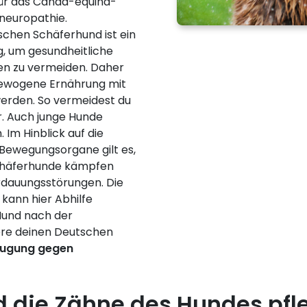
für das Canda-equina-
yneuropathie.
chen Schäferhund ist ein
, um gesundheitliche
n zu vermeiden. Daher
sgewogene Ernährung mit
erden. So vermeidest du
. Auch junge Hunde
. Im Hinblick auf die
Bewegungsorgane gilt es,
chäferhunde kämpfen
rdauungsstörungen. Die
kann hier Abhilfe
 Hund nach der
ere deinen Deutschen
ugung gegen
d die Zähne des Hundes pfl