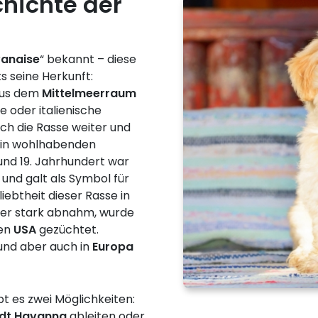
hichte der
vanaise
“ bekannt – diese
s seine Herkunft:
aus dem
Mittelmeerraum
 oder italienische
ich die Rasse weiter und
d in wohlhabenden
und 19. Jahrhundert war
und galt als Symbol für
ebtheit dieser Rasse in
der stark abnahm, wurde
den
USA
gezüchtet.
Hund aber auch in
Europa
t es zwei Möglichkeiten:
dt Havanna
ableiten oder