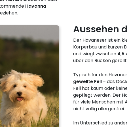
vorkommende
Havanna-
beziehen.
Aussehen d
Der Havaneser ist ein 
Körperbau und kurzen B
und wiegt zwischen
4,5 
über den Rücken gerollt
Typisch für den Havanes
gewellte Fell
– das Dec
Fell hat kaum oder kei
gepflegt werden. Der Ha
für viele Menschen mit A
nicht völlig allergenfrei.
Im Unterschied zu ande