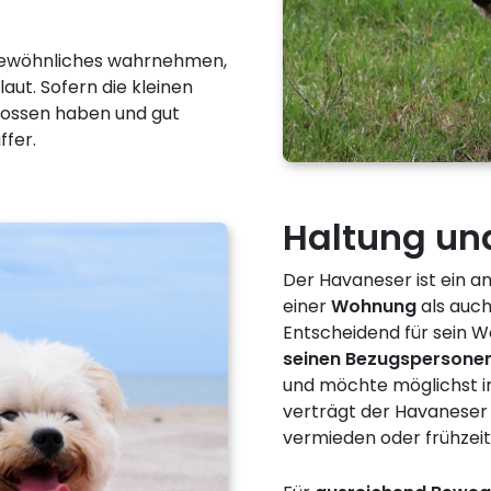
gewöhnliches wahrnehmen,
aut. Sofern die kleinen
nossen haben und gut
ffer.
Haltung un
Der Havaneser ist ein a
einer
Wohnung
als auch
Entscheidend für sein W
seinen Bezugspersone
und möchte möglichst i
verträgt der Havaneser s
vermieden oder frühzeiti