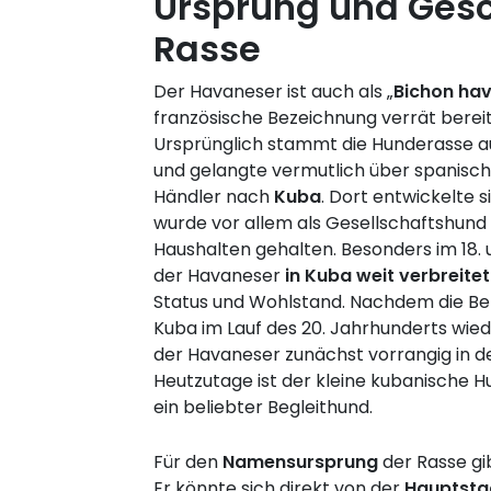
Ursprung und Gesc
Rasse
Der Havaneser ist auch als „
Bichon ha
französische Bezeichnung verrät bereit
Ursprünglich stammt die Hunderasse 
und gelangte vermutlich über spanische
Händler nach
Kuba
. Dort entwickelte s
wurde vor allem als Gesellschaftshun
Haushalten gehalten. Besonders im 18. 
der Havaneser
in Kuba weit verbreitet
Status und Wohlstand. Nachdem die Beli
Kuba im Lauf des 20. Jahrhunderts wie
der Havaneser zunächst vorrangig in 
Heutzutage ist der kleine kubanische 
ein beliebter Begleithund.
Für den
Namensursprung
der Rasse gib
Er könnte sich direkt von der
Hauptsta