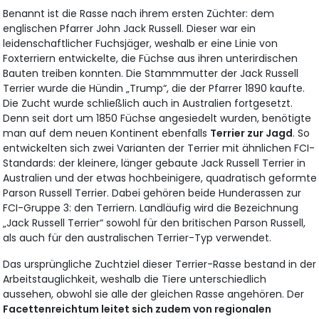
Benannt ist die Rasse nach ihrem ersten Züchter: dem
englischen Pfarrer John Jack Russell. Dieser war ein
leidenschaftlicher Fuchsjäger, weshalb er eine Linie von
Foxterriern entwickelte, die Füchse aus ihren unterirdischen
Bauten treiben konnten. Die Stammmutter der Jack Russell
Terrier wurde die Hündin „Trump“, die der Pfarrer 1890 kaufte.
Die Zucht wurde schließlich auch in Australien fortgesetzt.
Denn seit dort um 1850 Füchse angesiedelt wurden, benötigte
man auf dem neuen Kontinent ebenfalls
Terrier zur Jagd
. So
entwickelten sich zwei Varianten der Terrier mit ähnlichen FCI-
Standards: der kleinere, länger gebaute Jack Russell Terrier in
Australien und der etwas hochbeinigere, quadratisch geformte
Parson Russell Terrier. Dabei gehören beide Hunderassen zur
FCI-Gruppe 3: den Terriern. Landläufig wird die Bezeichnung
„Jack Russell Terrier“ sowohl für den britischen Parson Russell,
als auch für den australischen Terrier-Typ verwendet.
Das ursprüngliche Zuchtziel dieser Terrier-Rasse bestand in der
Arbeitstauglichkeit, weshalb die Tiere unterschiedlich
aussehen, obwohl sie alle der gleichen Rasse angehören. Der
Facettenreichtum leitet sich zudem von regionalen