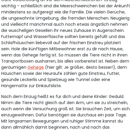
wichtig – schließlich sind die Meerschweinchen bei der Ankunft
mindestens so aufgeregt wie die Familie. Die vielen Gerüche,
die ungewohnte Umgebung, die fremden Menschen. Neugierig
und vielleicht manchmal auch noch etwas ängstlich nehmen
die wuscheligen Gesellen ihr neues Zuhause in Augenschein.
Futternapf und Wasserflasche sollten bereits gefüllt und das
Schlafhäuschen liebevoll auf der frischen Einstreu platziert
sein. Hole die künftigen Mitbewohner erst zu dir nach Hause,
wenn das Gehege fertig ist. So müssen die Tiere nicht in ihren
Transportboxen ausharren, bis alles vorbereitet ist. Neben dem
geräumigen
Gehege
(hier gilt: Je größer, desto besser!), dem
Häuschen sowie der Heuraufe zählen gute Einstreu, Futter,
gesunde Leckerlis und Spielzeug wie Tunnel oder eine
Hängematte zur Einkaufsliste.
Nach dem Einzug heißt es für dich und deine Kinder: Geduld.
Nimm die Tiere nicht gleich auf den Arm, um sie zu streicheln,
auch wenn die Versuchung groß ist. Sie brauchen Zeit, um sich
einzugewöhnen. Dafür benötigen sie durchaus ein paar Tage.
Mit langsamen Bewegungen und ruhiger Stimme kannst du
dann allmählich damit beginnen, nach und nach das