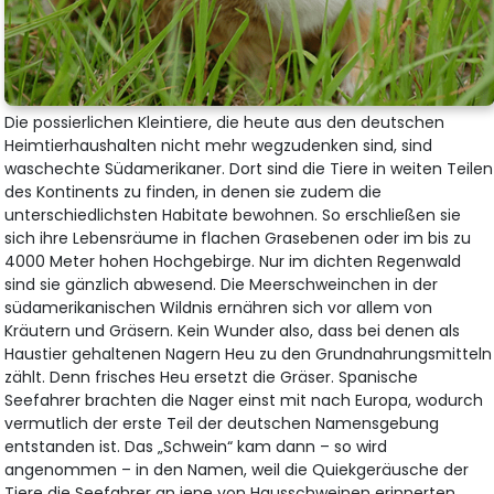
Die possierlichen Kleintiere, die heute aus den deutschen
Heimtierhaushalten nicht mehr wegzudenken sind, sind
waschechte Südamerikaner. Dort sind die Tiere in weiten Teilen
des Kontinents zu finden, in denen sie zudem die
unterschiedlichsten Habitate bewohnen. So erschließen sie
sich ihre Lebensräume in flachen Grasebenen oder im bis zu
4000 Meter hohen Hochgebirge. Nur im dichten Regenwald
sind sie gänzlich abwesend. Die Meerschweinchen in der
südamerikanischen Wildnis ernähren sich vor allem von
Kräutern und Gräsern. Kein Wunder also, dass bei denen als
Haustier gehaltenen Nagern Heu zu den Grundnahrungsmitteln
zählt. Denn frisches Heu ersetzt die Gräser. Spanische
Seefahrer brachten die Nager einst mit nach Europa, wodurch
vermutlich der erste Teil der deutschen Namensgebung
entstanden ist. Das „Schwein“ kam dann – so wird
angenommen – in den Namen, weil die Quiekgeräusche der
Tiere die Seefahrer an jene von Hausschweinen erinnerten.