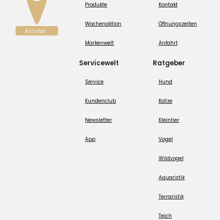
Produkte
Kontakt
Wochenaktion
Öffnungszeiten
Markenwelt
Anfahrt
Servicewelt
Ratgeber
Service
Hund
Kundenclub
Katze
Newsletter
Kleintier
App
Vogel
Wildvogel
Aquaristik
Terraristik
Teich