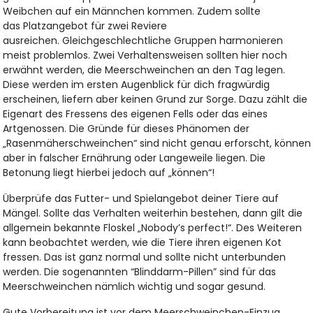
Weibchen auf ein Männchen kommen. Zudem sollte
das Platzangebot für zwei Reviere
ausreichen. Gleichgeschlechtliche Gruppen harmonieren
meist problemlos. Zwei Verhaltensweisen sollten hier noch
erwähnt werden, die Meerschweinchen an den Tag legen.
Diese werden im ersten Augenblick für dich fragwürdig
erscheinen, liefern aber keinen Grund zur Sorge. Dazu zählt die
Eigenart des Fressens des eigenen Fells oder das eines
Artgenossen. Die Gründe für dieses Phänomen der
„Rasenmäherschweinchen“ sind nicht genau erforscht, können
aber in falscher Ernährung oder Langeweile liegen. Die
Betonung liegt hierbei jedoch auf „können“!
Überprüfe das Futter- und Spielangebot deiner Tiere auf
Mängel. Sollte das Verhalten weiterhin bestehen, dann gilt die
allgemein bekannte Floskel „Nobody’s perfect!“. Des Weiteren
kann beobachtet werden, wie die Tiere ihren eigenen Kot
fressen. Das ist ganz normal und sollte nicht unterbunden
werden. Die sogenannten “Blinddarm-Pillen” sind für das
Meerschweinchen nämlich wichtig und sogar gesund.
Gute Vorbereitung ist vor dem Meerschweinchen-Einzug