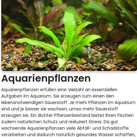
Aquarienpflanzen
Aquarienpflanzen erfüllen eine Vielzahl an essenziellen
Aufgaben im Aquarium. Sie erzeugen zum einen den
lebensnotwendigen Sauerstoff. Je mehr Pflanzen im Aquarium
sind und je besser sie wachsen, umso mehr Sauerstoff
erzeugen sie. Ein dichter Pflanzenbestand bietet Ihren Fischen
zudem natürlichen Schutz und reduziert Stress. Da gut
wachsende Aquarienpflanzen viele Abfall- und Schadstoffe
verarbeiten und dadurch natürlich gesundes Wasser schaffen,