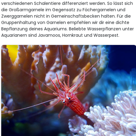
verschiedenen Schalentiere differenziert werden. So lässt sich
die Großarmgarnele im Gegensatz zu Fächergarnelen und
Zwerggarnelen nicht in Gemeinschaftsbecken halten. Für die
Gruppenhaltung von Garnelen empfehlen wir dir eine dichte
Bepflanzung deines Aquariums. Beliebte Wasserpflanzen unter
Aquarianern sind Javamoos, Hornkraut und Wasserpest.