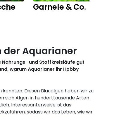
sche
Garnele & Co.
Fisch
m der Aquarianer
ss Nahrungs- und Stoffkreisläufe gut
und, warum Aquarianer ihr Hobby
 konnten. Diesen Blaualgen haben wir zu
en sich Algen in hunderttausende Arten
ich. Interessanterweise ist das
zuführen, sodass wir das Leben, wie wir