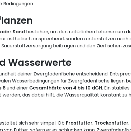
e Bedingungen.
flanzen
 oder Sand
bestehen, um den natürlichen Lebensraum de
 nur ästhetisch ansprechend, sondern unterstützen auch 
 Sauerstoffversorgung beitragen und den Zierfischen zus
nd Wasserwerte
esundheit deiner Zwergfadenfische entscheidend. Entsprec
alen Wasserbedingungen für Zwergfadenfische liegen be
s 8
und einer
Gesamthärte von 4 bis 10 dGH
. Ein stabil
werden, das dabei hilft, die Wasserqualität konstant zu h
estaltet sich sehr simpel. Ob
Frostfutter, Trockenfutter
m von Futter, sofern er es schlucken kann. Zwergfadenfisch