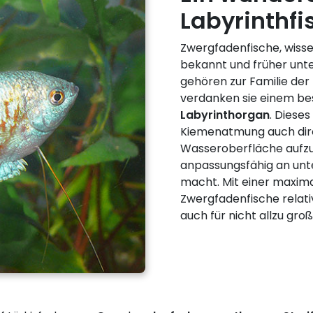
Labyrinthf
Zwergfadenfische, wisse
bekannt und früher un
gehören zur Familie der
verdanken sie einem b
Labyrinthorgan
. Diese
Kiemenatmung auch di
Wasseroberfläche aufz
anpassungsfähig an un
macht. Mit einer maxim
Zwergfadenfische relativ
auch für nicht allzu gr