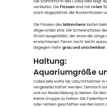
Die Stammform des Colisa lalia zeigt 
verlaufen. Die
Flossen
sind mit
roten T
stark abgeplattet, die Rückenflossen 
Die Flossen des
Männchens
laufen bei
abgerundet sind. Die Schwanzflosse des 
Strahl ausgebildet, der etwa die Läng
erwachsenen Tieren recht leicht ausz
dagegen mehr
grau und unscheinbar
.
Haltung:
Aquariumgröße un
Colisa lalia sollte als Labyrinthatmer in 
vergesellschaftet werden. Dennoch so
und zur Revierbildung zu bieten. Ein Be
kleine Gruppe zu halten. Die Fadenfisc
oder Höhlen geschaffen werden kann. E