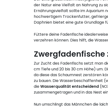
der Natur eine Vielfalt an Nahrung zu s
Ernährungsvielfalt sollte im Aquariu
hochwertigem Trockenfutter, gefrierg
Daphnien bietet eine gute Grundlage f
Füttere deine Fadenfische idealerweis
verzehren können. Dies hilft, die Was
Zwergfadenfische z
Zur Zucht des Fadenfischs setzt man d
cm Tiefe und 20 bis 30 cm Höhe) um. 
da diese das Schaumnest zerstören kö
zu bauen. Die Wasserbeschaffenheit (we
die
Wasserqualität
entscheidend
(NO3
zusammengetragen und in das Nest ein
Nun umschlingt das Männchen die laichw