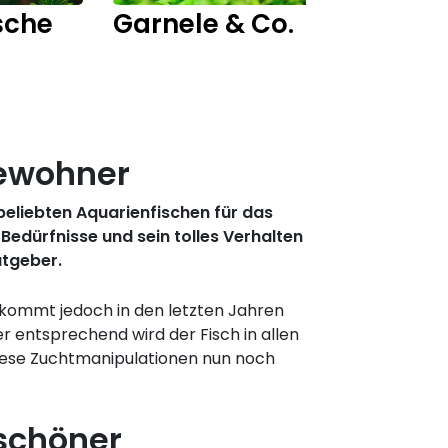
sche
Garnele & Co.
Fisch
bewohner
beliebten Aquarienfischen für das
-Bedürfnisse und sein tolles Verhalten
atgeber.
 kommt jedoch in den letzten Jahren
 entsprechend wird der Fisch in allen
diese Zuchtmanipulationen nun noch
schöner