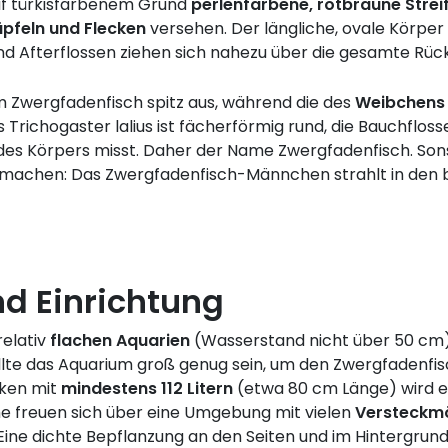
auf türkisfarbenem Grund
perlenfarbene, rotbraune Strei
üpfeln und Flecken
versehen. Der längliche, ovale Körper
und Afterflossen ziehen sich nahezu über die gesamte Rüc
m Zwergfadenfisch spitz aus, während die des
Weibchens
Trichogaster lalius ist fächerförmig rund, die Bauchflos
e des Körpers misst. Daher der Name Zwergfadenfisch. Son
umachen: Das Zwergfadenfisch-Männchen strahlt in den
d Einrichtung
relativ
flachen Aquarien
(Wasserstand nicht über 50 cm) 
llte das Aquarium groß genug sein, um den Zwergfadenf
cken mit
mindestens 112 Litern
(etwa 80 cm Länge) wird em
he freuen sich über eine Umgebung mit vielen
Versteckmö
ine dichte Bepflanzung an den Seiten und im Hintergrun