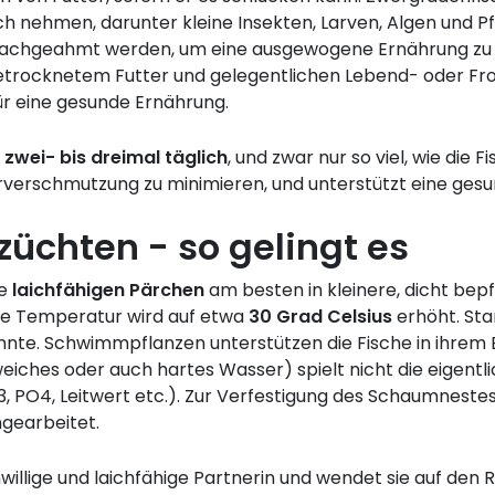
ich nehmen, darunter kleine Insekten, Larven, Algen und P
m nachgeahmt werden, um eine ausgewogene Ernährung zu 
etrocknetem Futter und gelegentlichen Lebend- oder Fro
ür eine gesunde Ernährung.
e
zwei- bis dreimal täglich
, und zwar nur so viel, wie die 
serverschmutzung zu minimieren, und unterstützt eine ges
üchten - so gelingt es
ie
laichfähigen Pärchen
am besten in kleinere, dicht bep
Die Temperatur wird auf etwa
30 Grad Celsius
erhöht. St
nnte. Schwimmpflanzen unterstützen die Fische in ihrem
iches oder auch hartes Wasser) spielt nicht die eigentlic
, PO4, Leitwert etc.). Zur Verfestigung des Schaumnest
gearbeitet.
illige und laichfähige Partnerin und wendet sie auf den 