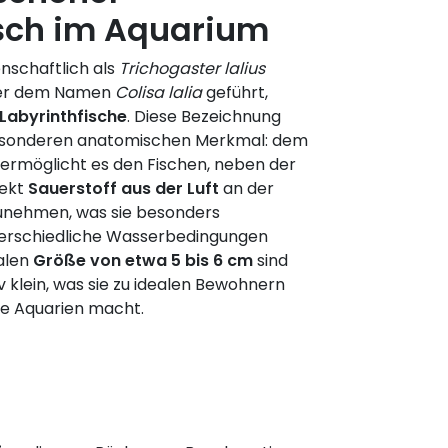
isch im Aquarium
nschaftlich als
Trichogaster lalius
ter dem Namen
Colisa lalia
geführt,
Labyrinthfische
. Diese Bezeichnung
esonderen anatomischen Merkmal: dem
s ermöglicht es den Fischen, neben der
rekt
Sauerstoff aus der Luft
an der
unehmen, was sie besonders
terschiedliche Wasserbedingungen
alen
Größe von etwa 5 bis 6 cm
sind
 klein, was sie zu idealen Bewohnern
oße Aquarien macht.